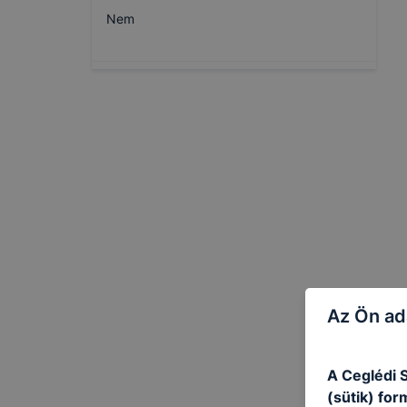
Nem
Az Ön ad
A Ceglédi 
(sütik) fo