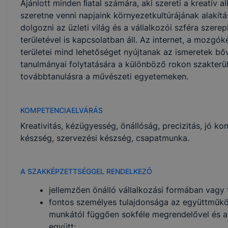
Ajánlott minden ﬁatal számára, aki szereti a kreatív 
szeretne venni napjaink környezetkultúrájának alakít
dolgozni az üzleti világ és a vállalkozói szféra szere
területével is kapcsolatban áll. Az internet, a mozg
területei mind lehetőséget nyújtanak az ismeretek bő
tanulmányai folytatására a különböző rokon szakterül
továbbtanulásra a művészeti egyetemeken.
KOMPETENCIAELVÁRÁS
Kreativitás, kézügyesség, önállóság, precizitás, jó 
készség, szervezési készség, csapatmunka.
A SZAKKÉPZETTSÉGGEL RENDELKEZŐ
jellemzően önálló vállalkozási formában vagy 
fontos személyes tulajdonsága az együttműköd
munkától függően sokféle megrendelővel és a 
együtt;