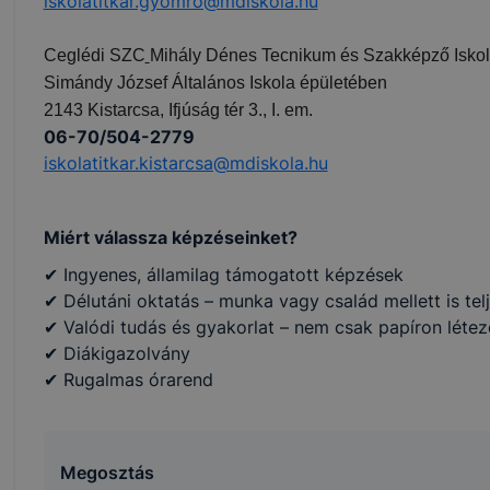
iskolatitkar.gyomro@mdiskola.hu
ookie-k alkalmazásának megakadályozása vagy törlése által
t, hogy felhasználóink nem lesznek képesek honlapunk fun
Ceglédi SZC
Mihály Dénes Tecnikum és Szakképző Iskola
 használatára, vagy a honlap a tervezettől eltérően fog műk
Simándy József Általános Iskola épületében
ben.
2143 Kistarcsa, Ifjúság tér 3., I. em.
06-70/504-2779
iskolatitkar.kistarcsa@mdiskola.hu
Miért válassza képzéseinket?
✔ Ingyenes, államilag támogatott képzések
✔ Délutáni oktatás – munka vagy család mellett is tel
✔ Valódi tudás és gyakorlat – nem csak papíron létez
✔ Diákigazolvány
✔ Rugalmas órarend
Megosztás