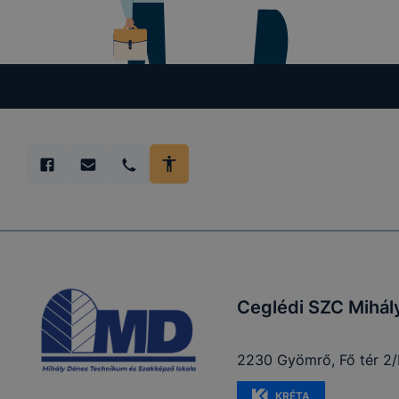
Ceglédi SZC Mihál
2230 Gyömrő, Fő tér 2/
KRÉTA