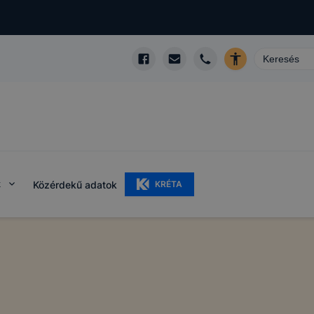
k
Közérdekű adatok
KRÉTA