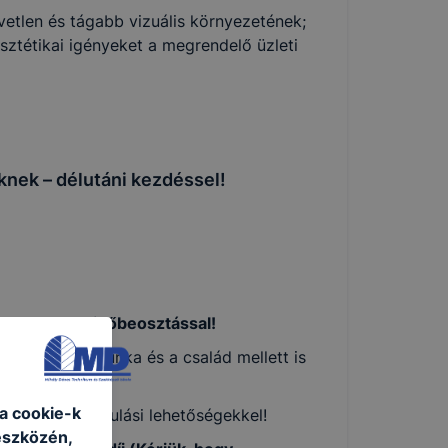
vetlen és tágabb vizuális környezetének;
ztétikai igényeket a megrendelő üzleti
nek – délutáni kezdéssel!
tervezhető időbeosztással!
mmal
– így a munka és a család mellett is
a cookie-k
ugalmasabb tanulási lehetőségekkel!
eszközén,