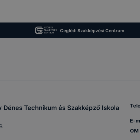
Ceglédi Szakképzési Centrum
Tel
y Dénes Technikum és Szakképző Iskola
E-ma
B
OM 