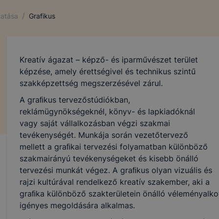
/
tatása
Grafikus
Kreatív ágazat – képző- és iparművészet terület
képzése, amely érettségivel és technikus szintű
szakképzettség megszerzésével zárul.
A graﬁkus tervezőstúdiókban,
reklámügynökségeknél, könyv- és lapkiadóknál
vagy saját vállalkozásban végzi szakmai
tevékenységét. Munkája során vezetőtervező
mellett a graﬁkai tervezési folyamatban különböző
szakmairányú tevékenységeket és kisebb önálló
tervezési munkát végez. A graﬁkus olyan vizuális és
rajzi kultúrával rendelkező kreatív szakember, aki a
graﬁka különböző szakterületein önálló véleményalkot
igényes megoldására alkalmas.