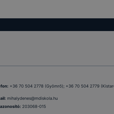
efon:
+36 70 504 2778 (Gyömrő); +36 70 504 2779 (Kistar
il:
mihalydenes@mdiskola.hu
azonosító:
203068-015