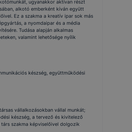
alkotómunkát, ugyanakkor aktívan részt
ásában, alkotó emberként kíván együtt
plőivel. Ez a szakma a kreatív ipar sok más
óképgyártás, a nyomdaipar és a média
vítésére. Tudása alapján alkalmas
eteken, valamint lehetősége nyílik
kommunikációs készség, együttműködési
társas vállalkozásokban vállal munkát;
ési készség, a tervező és kivitelező
társ szakma képviselőivel dolgozik