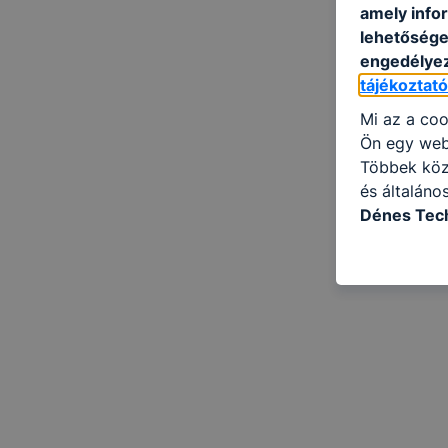
amely info
lehetősége 
engedélyez
tájékoztat
Mi az a coo
Ön egy web
Többek közö
és általáno
Dénes Tech
használja: 
honlapot -a
használja l
felhasználó
Hogyan elle
böngésző en
böngésző a
általában m
honlapunk 