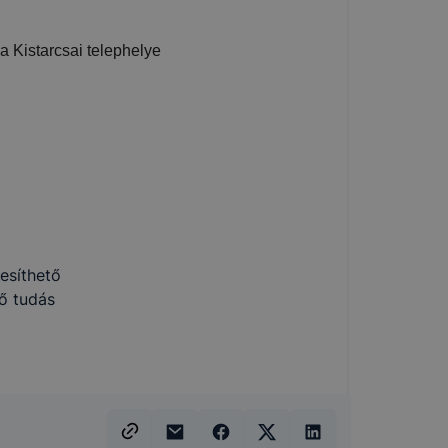
kcióinak
 Kistarcsai telephelye
ödni
jesíthető
ő tudás